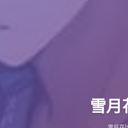
雪月花
雪月花|