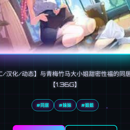
C/汉化/动态】与青梅竹马大小姐甜密性福的同
【1.36G】
#同居
#妹妹
#姐姐