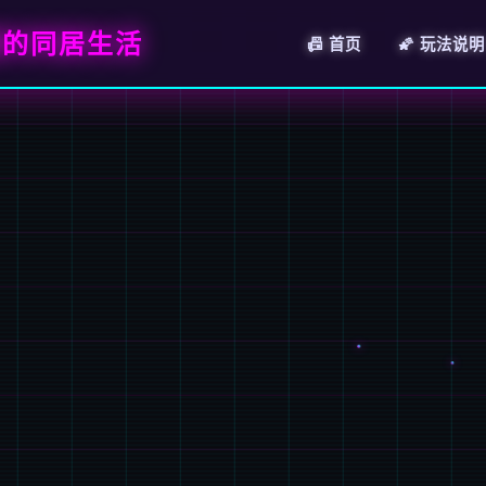
福的同居生活
📠 首页
🌠 玩法说明