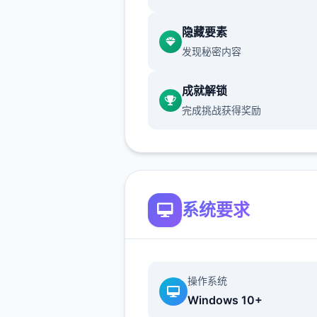
硬修改
隐藏要素
此方法涉及使用同名的修改文
发现秘密内容
盖历练配置文件。这被称为
成就解锁
完成挑战获得奖励
“覆盖法”。这是独首无二简单
系统要求
装方法，但除非您事先复制原
件，否则您将无法将历练恢复
装前的状态。
操作系统
不覆盖文件而只是将文件添加到
Windows 10+
少数女历练配置文件夹的模组