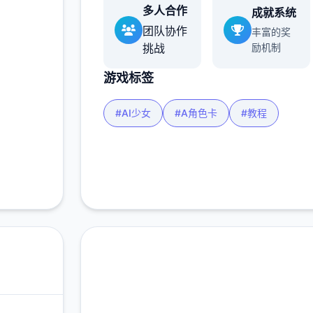
多人合作
成就系统
团队协作
丰富的奖
挑战
励机制
游戏标签
#AI少女
#A角色卡
#教程