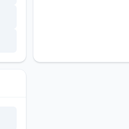
件覆
的安
始文
到安
AI
也称