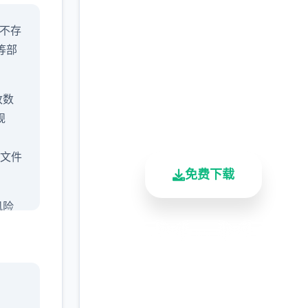
中文版下载 AI少
本不存
女|MOD
等部
完整版游戏，免费体验
改数
2.3M+
4.9/5
900K+
规
总下载量
用户评分
活跃用户
 文件
免费下载
风险
解在
安全下载
高速安装
完全免费
的知
客服支持
研究