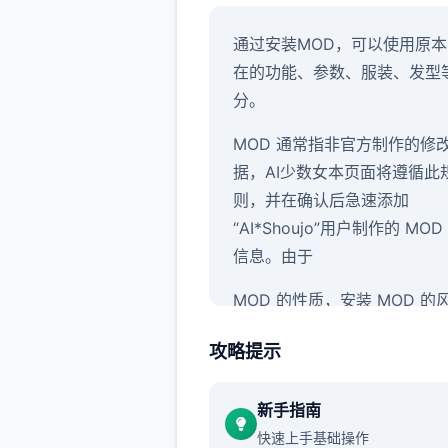
通过安装MOD，可以使用原
在的功能、参数、服装、发型
分。
MOD 通常指非官方制作的修
据，AI少数女本页面将遵循此
则，并在确认后急速添加
“AI*Shoujo”用户制作的 MOD
信息。由于
MOD 的性质，安装 MOD 的
由您自行承担，并且您应该了
攻略提示
使用 MOD 之前需要具备首定
识，例如备份历练数据并积极
新手指南
安装方法。
↑
快速上手基础操作