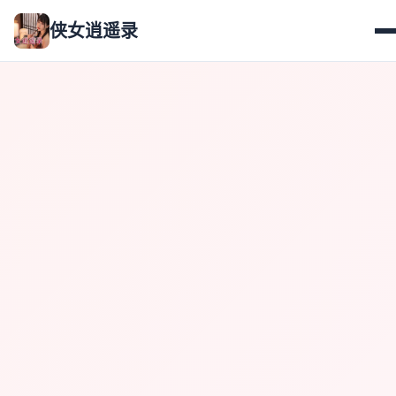
侠女逍遥录