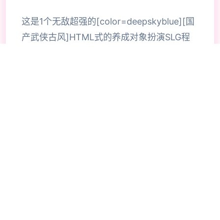
这是1个无敌超强的[color=deepskyblue][国
产武侠古风]HTML式的养成对象扮演SLG程
序。 程序中你扮演1个江湖女侠，从小成长到
到大美人后修炼武功行走江湖的描述。 各种
行为选项都会影响自己的属性成长，还有丰富
道具和武功修行，及H属性。 海量动态CG和
动态视瓶场景，完整是作者精挑细选的武侠古
风社保素材，很入戏。 属极度罕见的国产武
侠HTML程序大作，完整新版Ver0.755，推
荐复制游玩。