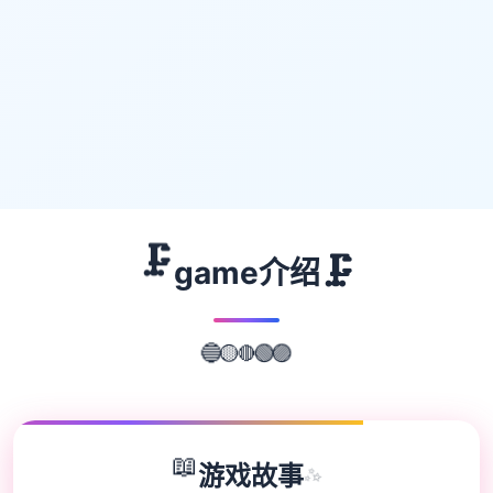
🗜️
🗜️
game介绍
🔴
🟢
🟣
🟡
🔵
📖
游戏故事
✨