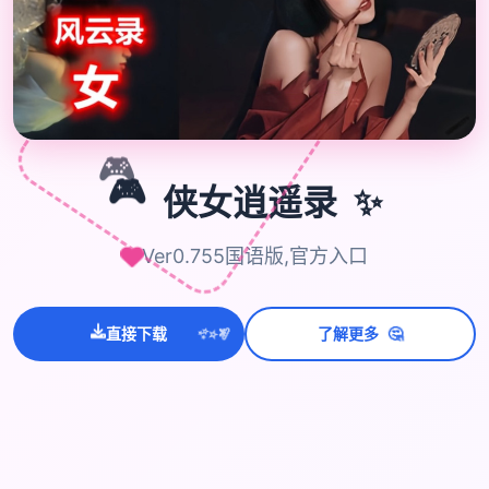
🎮
✨
🎮
侠女逍遥录
Ver0.755国语版,官方入口
💫
✨
⭐
🤔
直接下载
了解更多