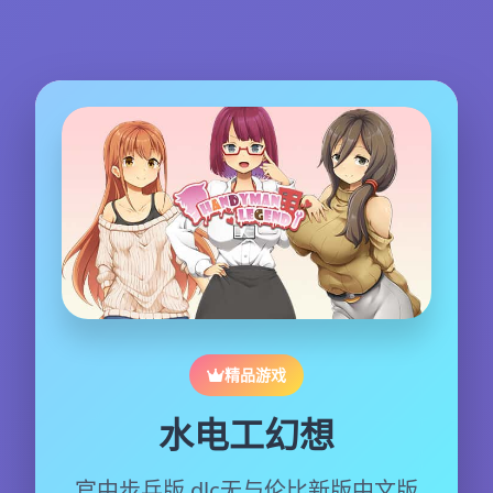
精品游戏
水电工幻想
官中步兵版,dlc无与伦比新版中文版