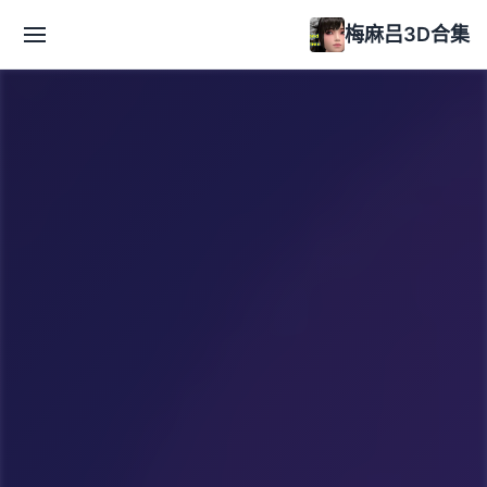
梅麻吕3D合集