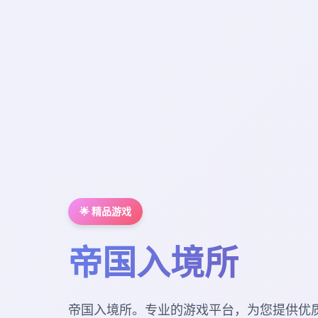
🌟 精品游戏
帝国入境所
帝国入境所。专业的游戏平台，为您提供优