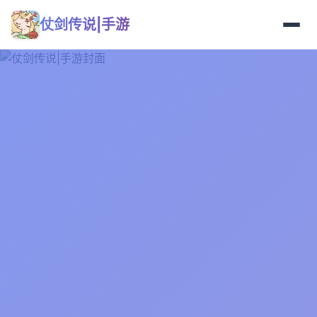
仗剑传说|手游