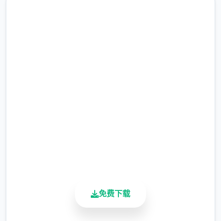
直接下载 illusion|i社中国
完整版游戏，免费体验
2.3M+
总下载量
4.9/5
用户评分
900K+
活跃用户
免费下载