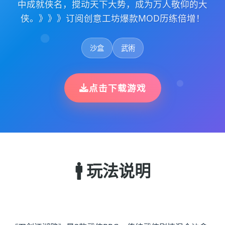
中成就侠名，搅动天下大势，成为万人敬仰的大
侠。》》》订阅创意工坊爆款MOD历练倍增！
沙盒
武術
点击下载游戏
🚹 玩法说明