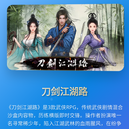
刀剑江湖路
《刀剑江湖路》是3款武侠RPG，传统武侠剧情混合
沙盒内容物，历练横版即时交锋。操作者扮演唯一
名寻常稀少年，陷入江湖武林的血雨腥风，在纷争