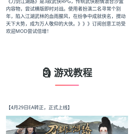
《刀剑江湖路》是3款武侠RPG，传统武侠剧情混合沙盒
内容物，尝试横版即时对战。使用者扮演二名寻常个别
年，陷入江湖武林的血雨腥风，在纷争中成就侠名，搅动
天下大势，成为万人敬仰的大侠。》》》订阅创意工坊受
欢迎MOD尝试倍增！
🗿 游戏教程
【4月29日EA转正，正式上线】