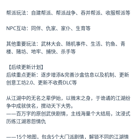
帮派玩法：自建帮派、帮派战争、吞并帮派、收服帮派等
NPC互动：同伴、仇家、家仆、生育等
其他重要玩法：武林大会、随机事件、生活、钓鱼、青
楼、赌坊、地牢、捕快、杀手等
【后续更新计划】
后续重点更新：逐步增添&完善沙盒信息以及机制、更新
创意工坊2.0、更新不收费DLC等
从江湖中的无名之辈伊始，以微末之身，于诡谲的江湖纷
争中成就侠名，搅动天下大势。
——百万字的原创武侠剧情，主线海量个大结局，沈浸式
历练江湖恩怨情仇
——15个地图，包含5个大门派剧情，解锁不同的江湖情