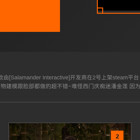
[Salamander Interactive]开发商在2号上架s
人物建模跟脸部都做的超不错~难怪西门庆痴迷潘金莲 因
2