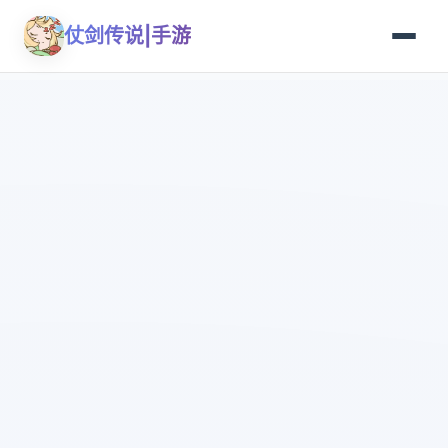
仗剑传说|手游