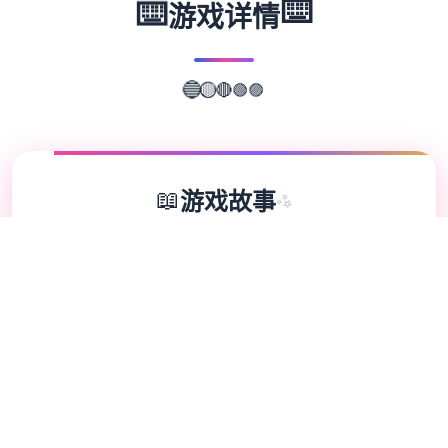
⌨️
⌨️
游戏详情
🟢
🔴
🟣
🟡
🔵
📖
游戏故事
✨
埃尔扎里奥皇家骑士团的希娅莉丝遭到了独群
自称圣宴教团信徒的狂热分子袭击。陷入绝境
濒临死亡之际，她别无选择，只能与名为缪依
的灵魂签订契约，以抵御邪教分子的袭击。这
时她必须踏上旅途，办妥保护精灵石，免受邪
恶的圣宴教团侵害的重要工作。 拥有悠久历